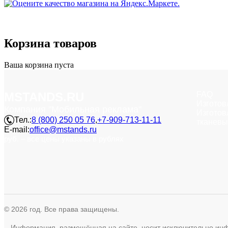
Корзина
товаров
Ваша корзина пуста
MSTANDS.RU
FAQ
Изготов
Компания "Мобильная реклама"
Изготов
Тел.:
8 (800) 250 05 76
,
+7-909-713-11-11
тканевы
E-mail:
office@mstands.ru
руб. – все цены указаны в рублях
© 2026 год. Все права защищены.
Информация, размещённая на сайте, носит исключительно инфор