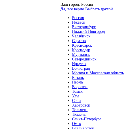
Ваш город:
Россия
Да, все верно
Выбрать другой
Россия
Ижевск
Екатеринбург
Нижний Новгород
Челябинск
Саратов
Красноярск
Краснодар
Мурманск
Северодвинск
Иркутск
Волгоград
Москва и Московская область
Казань
Пермь
Воронеж
Томск
Уфа
Сочи
Хабаровск
Тольятти
Тюмень
Санкт-Петербург
Омск
Владивосток