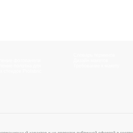
Словарь терминов
ление фотопанели
Дизайн макетов
ление полотна для
Требование к макету
х стендов Profabric
мационный характер и не является публичной офертой в соответс