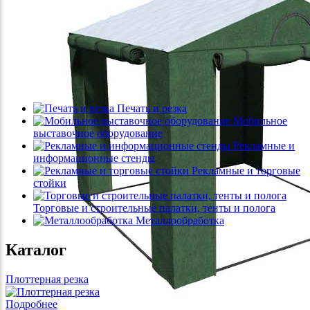
Печать и резка
Мобильное
выставочное оборудование
Рекламные и
информационные стенды
Рекламные и торговые
стойки
Торговые и строительные палатки, тенты и полога
Металлообработка
Каталог
Плоттерная резка
Подробнее