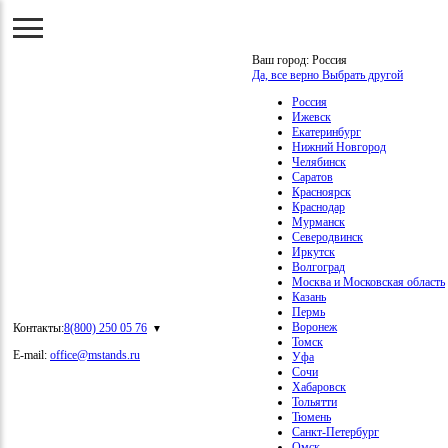
Ваш город:
Россия
Да, все верно
Выбрать другой
Россия
Ижевск
Екатеринбург
Нижний Новгород
Челябинск
Саратов
Красноярск
Краснодар
Мурманск
Северодвинск
Иркутск
Волгоград
Москва и Московская область
Казань
Пермь
Воронеж
Контакты:
8(800) 250 05 76
Томск
E-mail:
office@mstands.ru
Уфа
Сочи
Хабаровск
Тольятти
Тюмень
Санкт-Петербург
Омск