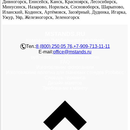
Дивногорск, Енисейск, Канск, Красноярск, Лесосибирск,
Минусинск, Назарово, Норильск, Сосновоборск, Шарыпово,
Иланский, Кодинск, Артёмовск, Заозёрный, Дудинка, Игарка,
Ужур, Уяр, Железногорск, Зеленогорск
MSTANDS.RU
Компания "Мобильная реклама"
Тел.:
8 (800) 250 05 76
,
+7-909-713-11-11
E-mail:
office@mstands.ru
руб. – все цены указаны в рублях
FAQ
Изготовление фотопанели
Изготовление полотна для тканевых стендов Profabric
Словарь терминов
Дизайн макетов
Требование к макету