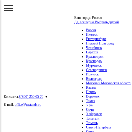
Ваш город:
Россия
Да, все верно
Выбрать другой
Россия
Ижевск
Екатеринбург
Нижний Новгород
Челябинск
Саратов
Красноярск
Краснодар
Мурманск
Северодвинск
Иркутск
Волгоград
Москва и Московская область
Казань
Пермь
Воронеж
Контакты:
8(800) 250 05 76
Томск
E-mail:
office@mstands.ru
Уфа
Сочи
Хабаровск
Тольятти
Тюмень
Санкт-Петербург
Омск