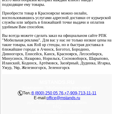
подходящие ему товары.
Приобрести товар в Красноярске можно онлайн,
воспользовавшись услугами адресной доставки от курьерской
службы или забрать в ближайшей точке выдачи и оплатив
удобным Вам способом.
Вы всегда можете сделать заказ на официальном сайте РПК
"Мобильная реклама". Для вас у нас не только низкие цены на
такие товары, как Roll up стенды, но и быстрая доставка в
ближайшие города: в Ачинск, Боготол, Бородино,
Дивногорск, Енисейск, Канск, Красноярск, Лесосибирск,
Минусинск, Назарово, Норильск, Сосновоборск, Шарыпово,
Иланский, Кодинск, Артёмовск, Заозёрный, Дудинка, Игарка,
Ужур, Уяр, Железногорск, Зеленогорск
MSTANDS.RU
Компания "Мобильная реклама"
Тел.:
8 (800) 250 05 76
,
+7-909-713-11-11
E-mail:
office@mstands.ru
руб. – все цены указаны в рублях
FAQ
Изготовление фотопанели