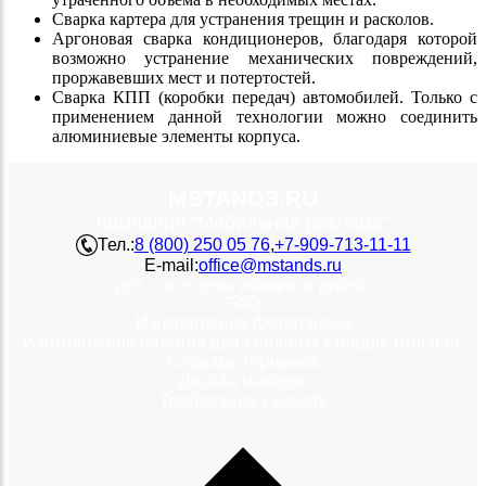
Сварка картера для устранения трещин и расколов.
Аргоновая сварка кондиционеров, благодаря которой
возможно устранение механических повреждений,
проржавевших мест и потертостей.
Сварка КПП (коробки передач) автомобилей. Только с
применением данной технологии можно соединить
алюминиевые элементы корпуса.
MSTANDS.RU
Компания "Мобильная реклама"
Тел.:
8 (800) 250 05 76
,
+7-909-713-11-11
E-mail:
office@mstands.ru
руб. – все цены указаны в рублях
FAQ
Изготовление фотопанели
Изготовление полотна для тканевых стендов Profabric
Словарь терминов
Дизайн макетов
Требование к макету