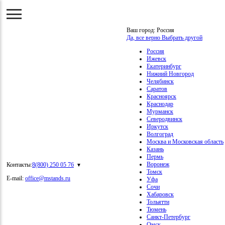
Ваш город:
Россия
Да, все верно
Выбрать другой
Россия
Ижевск
Екатеринбург
Нижний Новгород
Челябинск
Саратов
Красноярск
Краснодар
Мурманск
Северодвинск
Иркутск
Волгоград
Москва и Московская область
Казань
Пермь
Воронеж
Контакты:
8(800) 250 05 76
Томск
E-mail:
office@mstands.ru
Уфа
Сочи
Хабаровск
Тольятти
Тюмень
Санкт-Петербург
Омск